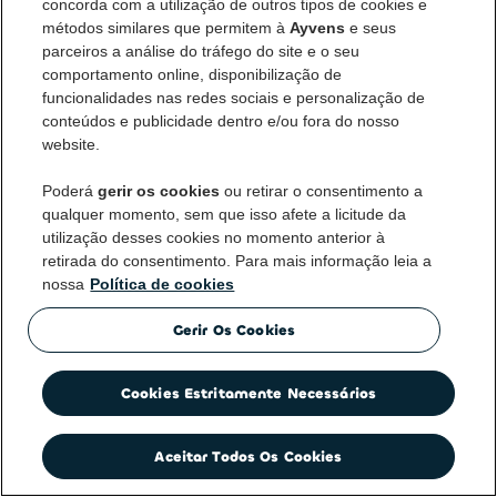
concorda com a utilização de outros tipos de cookies e
métodos similares que permitem à
Ayvens
e seus
Continuar sem matrícula
parceiros a análise do tráfego do site e o seu
comportamento online, disponibilização de
funcionalidades nas redes sociais e personalização de
conteúdos e publicidade dentro e/ou fora do nosso
Instale a app do condutor
website.
Poderá
gerir os cookies
ou retirar o consentimento a
qualquer momento, sem que isso afete a licitude da
utilização desses cookies no momento anterior à
Declaração de privacidade
|
Termos de utilização
|
retirada do consentimento. Para mais informação leia a
Política de cookies
|
Direitos dos titulares dos dados pessoais
nossa
Política de cookies
Gerir Os Cookies
Cookies Estritamente Necessários
Aceitar Todos Os Cookies